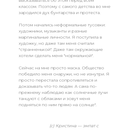
высказываться об этом перед всем
классом. Поэтому с самого детства во мне
зародился дух бунтарства и протеста.
Потом начались неформальные тусовки:
художники, музыканты и разные
маргинальные личности. Я поступила в
художку, но даже там меня считали
"странненькой". Даже там окружающие
хотели сделать меня "нормальной".
Сейчас на мне просто маска. Общество
победило меня снаружи, но не изнутри. Я
просто перестала сопротивляться и
доказывать что-то людям. А сама по-
прежнему наблюдаю как солнечные лучи
танцуют с облаками и зовут меня
подняться по ним прямо на солнце".
(с) Кристина — эмпат с