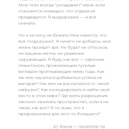
Моё тело всегда "укладывает" меня, если
становится очевидно, что отдыха не
предвидится. Я выздоровею — и всё
сначала.
Но я не могу не бежать! Мне кажется, что
всё тогда рухнет. Я ничего не добьюсь, моя
жизнь пройдёт зря. Не будет ни отпусков,
ни машины мечты, ни уважения
окружающих. Я буду как все — офисным
планктоном, провожающим тусклым
взглядом проплывающие мимо годы. Как
же мне научиться добиваться успеха не
выгорая? Как мне не рассыпаться от такой
нагрузки? Как конкурировать и найти своё
место в этом мире? Где взять разрешение
законно занимать пространство, если я не
такая, как все? Я-то знаю, что я
предназначена для чего-то большего!"
(с) Алена — проектор по