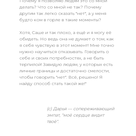
Почему я позволяю людям это со мной
делать? Что со мной не так? Почему
другим так легко сказать "нет", а у меня
будто ком в горле в такие моменты?
Хотя, Саше и так плохо, а ещё и я могу её
обидеть. Но ведь она не думает о том, как
я себя чувствую в этот момент! Мне точно
нужно научиться отказывать. Говорить о
себе и своих потребностях, а не быть
терпилой! Завидую людям, у которых есть
личные границы и достаточно смелости,
чтобы говорить "нет". Всё, решено! Я
найду способ стать такой же!"
(с) Дарья — сопереживающий
эмпат, "моё сердце видит
твоё".